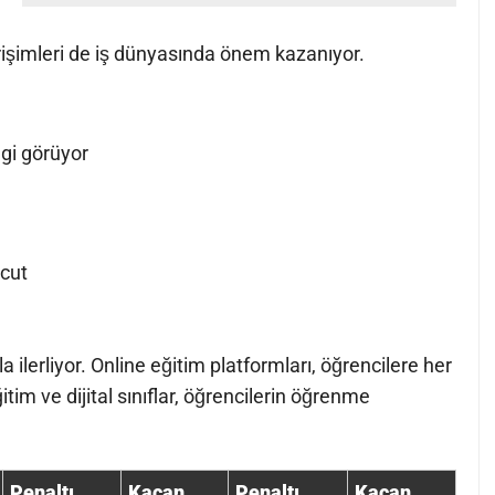
girişimleri de iş dünyasında önem kazanıyor.
lgi görüyor
vcut
 ilerliyor. Online eğitim platformları, öğrencilere her
tim ve dijital sınıflar, öğrencilerin öğrenme
Penaltı
Kaçan
Penaltı
Kaçan