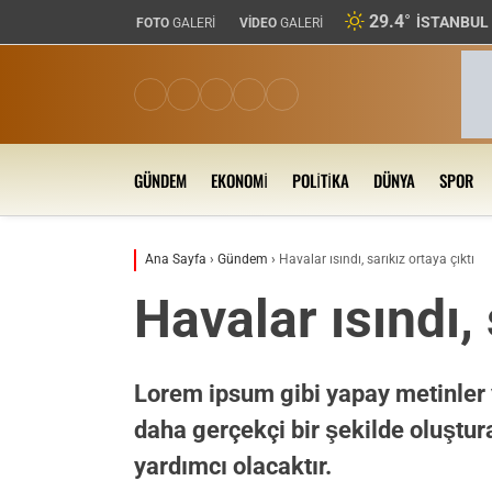
29.4
°
İSTANBUL
FOTO
GALERİ
VİDEO
GALERİ
GÜNDEM
EKONOMI
POLITIKA
DÜNYA
SPOR
Ana Sayfa
›
Gündem
›
Havalar ısındı, sarıkız ortaya çıktı
Havalar ısındı, 
Lorem ipsum gibi yapay metinler 
daha gerçekçi bir şekilde oluştura
yardımcı olacaktır.